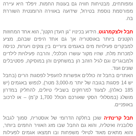
ומפותחים, מבטיחות חוויה גם בעונות החמות. זיפלד היא עיירה
מפורסמת נוספת בטירול, שידועה באווירה הרומנטית השוררת
בה.
חבל זלצקמרגוט
, הידוע בכינויו "גן העדן הקטן", הוא אחד המחוזות
הקטנים ביותר באוסטריה אך גם אחד היפים שבהם, מציע
למבקרים פעילויות מים באגמים ציוריים בין צוקים ויערות, כניסה
למכרות מלח, שהיו מקור עושרו הכלכלי, והרבה פעילויות לילדים
ולמבוגרים וגם לגיל הזהב הן במשחקים והן במוסיקה, פסטיבלים
שונים ועוד.
האתרים בחבל זה כוללים אפשרות להעפיל לפסגות הרים (בחבל
יש 14 פסגות בגובה של יותר מ-3,000 מטר), לנפוש באגמים (יש
185 כאלה), לצעוד למרחקים בשבילי טיולים, להחליק במדרון
מושלג (במסלולי הסקי שאורכם הכולל 1,700 ק"מ) – או לרכוב
באופניים.
חבל קרינתיה
שוכן בחלקה הדרומי של אוסטריה, סמוך לגבול
סלובניה ואיטליה, והוא גם החבל שבו מזג האוויר החמים ביותר,
והוא מתאים מאוד לטיולי משפחות ובו תמצאו אגמים לפעילות