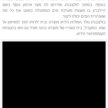
בנוסף, בסמוך לזלצבורג ומדרום לה מצוי ארמון נוסף בשם
היילברון בו מוצגת מערכת מים המפעילה כמעט את כל מה
שאנרגיית המים יכולה ליצור.
בזלצבורג נולד המלחין הידוע מוצרט ובית ילדותו הפך למוזיאון על
שמו. במקביל, בית מגוריו של מוצרט בוינה פעיל גם הוא בהנצחת
הקומפוזיטור הידוע.