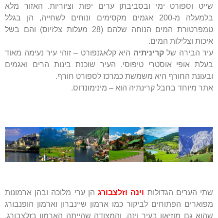
שייט וספורט ימי ובסביבתן ערים יפות וציוריות. האזור מלא
בלמעלה מ-200 אגמים מקסימים ונוחים לשחייה, הן בגלל
טמפרטורת המים הנוחה שלהם (28 מעלות צלזיוס) והם בשל
איכות וצלילות המים.
עיר הבירה של
קריניתיה
היא קלאגנפורט – זוהי עיר נעימה מאוד
בעלת אופי אוסטרי טיפוסי. העיר שוכנת בינות הרים ואגמים
ובעונת החורף היא משמשת כמרכז לספורט חורף.
אתר מיוחד בחבל קרינתיה הוא – מינימונדוס.
שתי הערים הגדולות
וינה וזלצבורג
הן ערי מלוכה ובהן ארמונות
מפוארים הפתוחים לביקור כמו ארמון שיינברון וארמון הופנבורג
שהוא גם מוזיאון בעיר וינה, והמצודה שהייתה הארמון בזלצבורג.