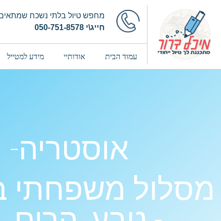
מחפש טיול בלתי נשכח שמתאים 
חייג\י 050-751-8578
עמוד הבית
אודותיי
מידע למטייל
אוסטריה- ח
מסלול משפחתי ב
- טבע, הרים, 