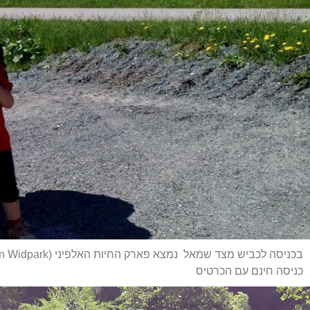
בכניסה לכביש מצד שמאל נמצא פארק החיות האלפיני (Ferleiten Widpark) שבו יש למעלה מ – 200 סוגים של חיות האופייניות לאזור האלפים.
כניסה חינם עם הכרטיס