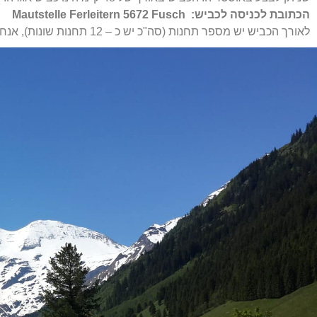
הכתובת לכניסה לכביש: Mautstelle Ferleitern 5672 Fusch
לאורך הכביש יש מספר תחנות (סה"כ יש כ – 12 תחנות שונות), אנחנו עצרנו היכן שנראה לנו כיף.