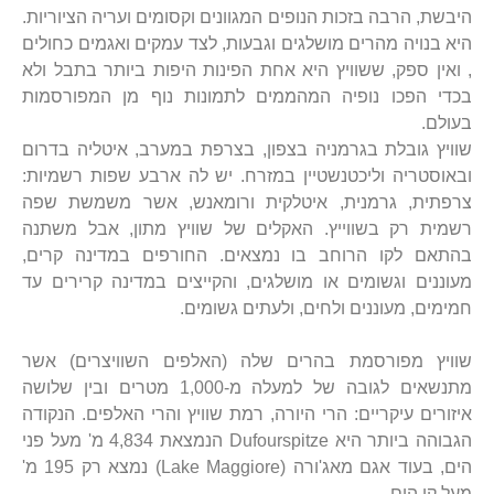
היבשת, הרבה בזכות הנופים המגוונים וקסומים ועריה הציוריות.
היא בנויה מהרים מושלגים וגבעות, לצד עמקים ואגמים כחולים
, ואין ספק, ששוויץ היא אחת הפינות היפות ביותר בתבל ולא
בכדי הפכו נופיה המהממים לתמונות נוף מן המפורסמות
בעולם.
שוויץ גובלת בגרמניה בצפון, בצרפת במערב, איטליה בדרום
ובאוסטריה וליכטנשטיין במזרח. יש לה ארבע שפות רשמיות:
צרפתית, גרמנית, איטלקית ורומאנש, אשר משמשת שפה
רשמית רק בשווייץ. האקלים של שוויץ מתון, אבל משתנה
בהתאם לקו הרוחב בו נמצאים. החורפים במדינה קרים,
מעוננים וגשומים או מושלגים, והקייצים במדינה קרירים עד
חמימים, מעוננים ולחים, ולעתים גשומים.
שוויץ מפורסמת בהרים שלה (האלפים השוויצרים) אשר
מתנשאים לגובה של למעלה מ-1,000 מטרים ובין שלושה
איזורים עיקריים: הרי היורה, רמת שוויץ והרי האלפים. הנקודה
הגבוהה ביותר היא Dufourspitze הנמצאת 4,834 מ' מעל פני
הים, בעוד אגם מאג'ורה (Lake Maggiore) נמצא רק 195 מ'
מעל קו הים.