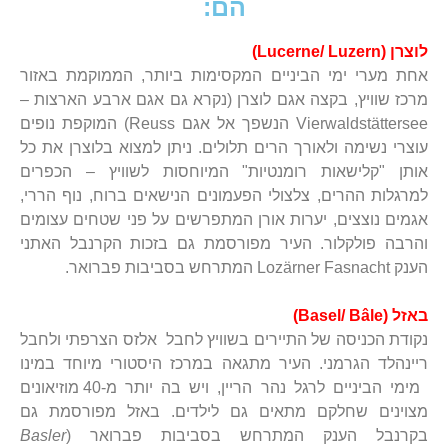
הם:
לוצרן (Lucerne/ Luzern)
אחת מערי ימי הביניים המקסימות ביותר, הממוקמת באזור
מרכז שוויץ, בקצה אגם לוצרן (נקרא גם אגם ארבע הארצות –
Vierwaldstättersee הנשפך אל אגם Reuss) המוקפת נופים
עוצרי נשימה ולאורך הרים תלולים. ניתן למצוא בלוצרן את כל
אותן "קלישאות רומנטיות" המיוחסות לשוויץ – הכפרים
למרגלות ההרים, צלצולי הפעמונים הנישאים ברוח, נוף הררי,
אגמים נוצצים, יערות אורן המתפרשים על פני שטחים עצומים
והרבה פולקלור. העיר מפורסמת גם בזכות הקרנבל האתני
הענק Lozärner Fasnacht המתרחש בסביבות פברואר.
באזל (Basel/ Bâle)
נקודת הכניסה של התיירים בשוויץ לחבל אלזס הצרפתי ולחבל
ריינהלד הגרמני. העיר מתגאה במרכז היסטורי מיוחד במינו
מימי הביניים לרגל נהר הריין, ויש בה יותר מ-40 מוזיאונים
מצוינים שחלקם מתאים גם לילדים. באזל מפורסמת גם
בקרנבל הענק המתרחש בסביבות פברואר (
Basler