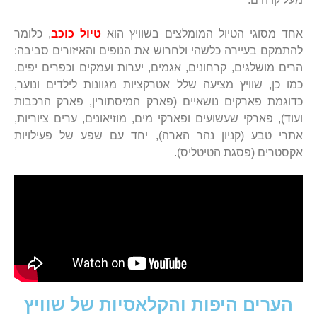
אחד מסוגי הטיול המומלצים בשוויץ הוא
טיול כוכב
, כלומר
להתמקם בעיירה כלשהי ולחרוש את הנופים והאיזורים סביבה:
הרים מושלגים, קרחונים, אגמים, יערות ועמקים וכפרים יפים.
כמו כן, שוויץ מציעה שלל אטרקציות מגוונות לילדים ונוער,
כדוגמת פארקים נושאיים (פארק המיסתורין, פארק הרכבות
ועוד), פארקי שעשועים ופארקי מים, מוזיאונים, ערים ציוריות,
אתרי טבע (קניון נהר הארה), יחד עם שפע של פעילויות
אקסטרים (פסגת הטיטליס).
הערים היפות והקלאסיות של שוויץ