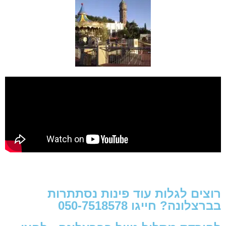
רוצים לגלות עוד פינות נסתתרות
בברצלונה? חייגו 050-7518578