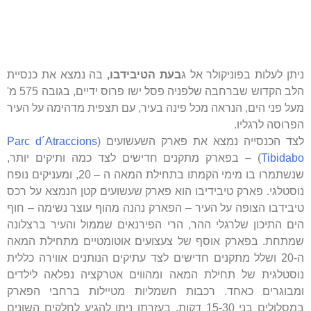
ניתן לעלות בפוניקולר אל ג
בעת הטיבידבו,
בה נמצא את כנסיית
הלב הקדוש שברחבה שלפניה פסל ישו פרוס ידיים, בגובה 575 מ'
מעל פני הים, הנראה מכל פינה בעיר, עם תצפית מדהימה על העיר
הפרוסה לרגליו.
לצד הכנסייה נמצא את פארק השעשועים (
Parc d´Atraccions
Tibidabo
) – בפארק מתקנים חדישים לצד כמה ותיקים יותר,
שנשתמרו בו מימי הקמתו בתחילת המאה ה – 20, ומעניקים נופח
נוסטלגי. פארק טיבידיבו הוא פארק שעשועים קטן הנמצא על רכס
טיבידבו הצופה על העיר – הפארק נהנה מהוף עוצר נשימה – חוף
הים התיכון שלרגלי ההר, הרי הפירנאים שממול והעיר ברצלונה
שמתחת. בפארק אוסף של צעצועים אוטומטיים מתחילת המאה
ה-20 ושלל מתקנים חדישים לצד עתיקים הנותנים אווירה כללית
נוסטלגית של תחילת המאה ומהווים אטרקציה נפלאה לילדים
ומבוגרים כאחד. רכבות חשמליות מטיילות ברחבי הפארק
במסלולים בני 15-30 דקות, בעזרתן ניתן להגיע לחלקים השונים