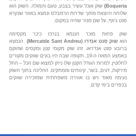
Boqueria
)
שוק אוכל עשיר בצבע, טעם והמולה. השוק הוא
שלוחה היוצאת מתוך שדרות הרמבלס ונמצא באזור שנקרא
סנט ג'וזף, על שם מנזר שהיה במקום.
שוק פחות מוכר הננמא בנרכז כיכר מקסימה
הוא
שוק סנט אנדרו (Mercatde Sant Andreu)
הנמצא
ברובע סנט אנדראו. זהו שוק מקומי קטן ומקסים שהוקם
באמצע המאה ה-19, תקופה שבה היו בונים שווקים מקורים
לחלוטין. למרות הגודל הקטן שלו ניתן למצוא שם הכל – החל
מירקות, דגים, בשר, קינוחים וממתקים. ההליכה בתוך השוק
נעימה מאוד ויש בו אווירה משפחתית שמזכירה שווקים
בכפרים בימי קדם.