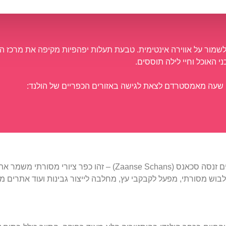
לשמור על אווירה אינטימית. טבעת תעלות יפהפיות מקיפה את מרכז העיר
י האוכל וחיי לילה תוססים.
 שעה מאמסטרדם לצאת לגישה באזורים הכפריים של הולנד:
במרחק של כתשעה ק"מ בלבד מצפן לאמסטרדם, נמצא כפר האמנים זנסה סכאנס ( Schans
 פעילות, מקומיים בלבוש מסורתי, מפעל לקבקבי עץ, מחלבה לייצור גבינות ועוד את