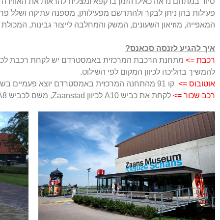
סיור במתחם נראה כאילו הזמן בו קפא ומצליח להראות את האווירה 
פעילות בהן ניתן לבקר ולהתרשם מפעילותן, מספנה עתיקה ושלל פרטי
המאפייה, מוזיאון השעונים, המשק והמחלבה לייצור גבינות, המכולת ה
איך להגיע לזנסה סכאנס?
רכבת =>
להמשיך בהליכה לכיוון המקום לפי השילוט.
אוטובוס =>
קו 91 מהתחנה המרכזית באמסטרדם יוצא פעמיים בשעה לכיוון המקום. האוטובוס עוצר ב- St. Michael College ומשם ברגל המרחק ממש קצר.
רכב שכור =>
לקחת את כביש A10 לכיוון Zaanstad, משם לכביש A8 ואח"כ לכביש A7 בכיוון Purmerend עד ליציאה שאומרת Zaanse.