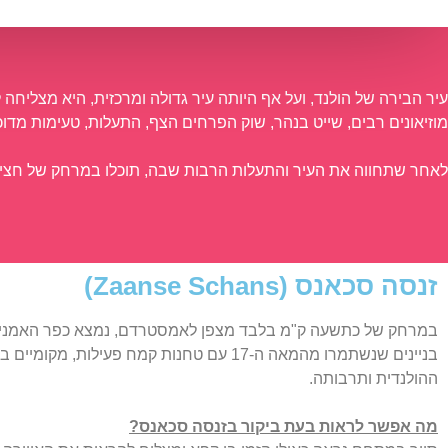
עיר הבירה של הולנד, ועל אף היותה עיר גדולה ומרכזית, היא מצליחה 
מוזיאונים רבים, שייט בנהר, שוק הפרחים הצף, התעלות, טעימות מדוכנ
לאחר שתחווה את העיר והתעלות הרבות שבה, תוכלו במרחק של חצי
זנסה סכאנס (Zaanse Schans)
בניינים שנשתמרו מהמאה ה-17 עם טחנות קמח
ההולנדית ותרבותה.
מה אפשר לראות בעת ביקור בזנסה סכאנס?