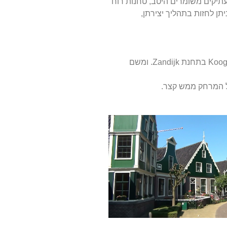
עתיקים משומרים היטב, טחנות רוח
תן לחזות בתהליך יצירתן,
מתחנת הרכבת המרכזית באמסטרדם יש לקחת רכבת לכיוון אלקמר (Alkmaar), אחרי 4 תחנות (רבע שעה נסיעה ) יש לרדת ב-Koog בתחנת Zandijk. ומשם