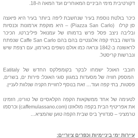
דקורטיבית מימי הביניים המאוחרים ועד המאה ה-18.
כיכר בולטת נוספת בעיר שנחשבת ליפה ביותר בעיר היא פיאצה
סן קרלו (Piazza San Carlo) – היא מוקפת ארמונות וכנסיות
ובליבה ניצב פסל פרש בדמותו של עמנואל פיליברטו. הכיכר
גדושה בבתי קפה אלגנטיים בהם בהם Caffe San Carlo שנפתח
לראשונה ב-1842 ונראה כמו אולם נשפים בארמון, עם רצפת שיש
ונברשות קריסטל.
חובבי האוכל ישמחו לבקר בקומפלקס החדש של Eatitaly
המספק חוויה של מסעדות במגוון סוגי האוכל: פירות ים, בשרים,
פסטות, בתי קפה ועוד… זאת בנוסף לחוויית הקניה שנלוות לעניין.
לטעימה של אחד ממשקאות הקפה הקלאסיים של טורינו, הזמינו
את אפריטיף הבית בקפה מולאזנו (caffemulassano.com) וכרסמו
טרמציני – סנדוויץ' ביס שבית הקפה טוען שהמציא…
עיירות ימי ביניימיות וכפרים ציוריים: