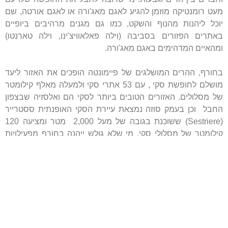
מעט רומנטיקה מוזמן להגיע לאגם מאג'ורה או לאגם אורטה, שם
יוכל ליהנות מהנוף והשקט, כמו גם מגנים מרהיבים ביופיים
באתרים הפזורים בסביבה (וילה פאלאוויצ'ינו, וילה טארנטו)
ומהאיים המדהימים באגם מאג'ורה.
בחורף, ההרים המושלגים של פיימונטה הופכים את האזור ליעד
מושלם לחופשת סקי , עם 53 אתרי סקי ולמעלה מאלף קילומטר
של מסלולים. האזורים הטובים ביותר לסקי הם ואלסזיה שבצפון
החבל וכן בעמק סוזה נמצאת עיירת הסקי האופנתית ססטרייר
(Sestriere) ששוכנת בגובה של מעל 2,000 מטר ומציעה 120
קילומטר של מסלולי סקי. מי שלא גולש ייהנה בחורף מפעילויות
ספורט חורף נוספות כמו גלישה במזחלות רתומות לכלבי האסקי
או טיפוס על מפלים קפואים.
בקיץ, כשהשלג נמס, ההרים מתכסים במרבדים של פריחה
ומזמינים את המטיילים אוהבי ההליכה לטיולים רגליים עם שבילי
הליכה מסודרים בכל דרגות הקושי ובקתות הרים מצוידות לאורך
הדרך.