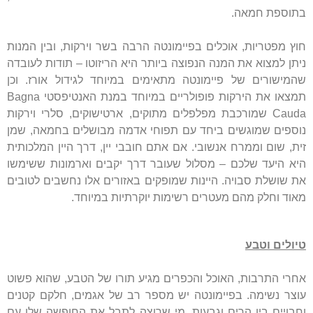
בתוספת חמאה.
חוץ מפטריות, אוכלים בפיימונטה הרבה בשר וירקות, ובין המנות
ניתן למצוא את המנה הנפוצה ביותר היא הריזוטו – תודות לעובדה
שהמישורים של פיימונטה מתאימים במיוחד לגידול אורז. וכן
תמצאו את הירקות פופולריים במיוחד במנת האנטיפסטי Bagna
Cauda שמורכבת מפלפלים מתוקים, ארטישוקים, סלרי וירקות
נוספים שמוגשים ביחד עם תפוחי אדמה מבושלים בחמאה, שמן
זית, שום וממרח אנשובי. אם אתם חובבי יין, דרך היין המלכותית
היא היעד שלכם – מסלול שעובר דרך יקבים וארמונות ששימשו
את שושלת סבויה. היינות שמופקים באזורים אלו נחשבים לטובים
מאוד וחלק מהם מעטרים רשימות יוקרתיות במיוחד.
טיולים וטבע
אחרי התרבות, האוכל והכפרים מגיע תורו של הטבע, שהוא פשוט
עוצר נשימה. בפיימונטה יש מספר רב של אגמים, חלקם קטנים
וחבויים בין הרים וגבעות. מי שרוצה לתבל את החופשה שלו עם