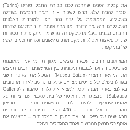
את קבלת הפנים שתחכה לכם בבירת החבל, טורינו (Torino)
סביר להניח שלא תרצו לשכוח – זו העיר הרביעית בגודלה
באיטליה, הממוקמת על גדת נהר הפו ולמורדות האלפים
האיטלקיים. היא עיר הדורה ומפוארת ופנינה תיירותית עם שדרות
רחבות, מבנים בעלי ארכיטקטורה מרשימה מתקופות היסטוריות
שונות, פיאצות איטלקיות מקסימות, מוזיאונים וגלריות וכמובן שפע
של בתי קפה.
המוזיאונים הרבים שבעיר מציגים מגוון תחומי עניין מאומנות
וארכיטקטורה ועד לבובות ומכוניות. בין המוזיאונים הרבים תמצאו
את המוזיאון המצרי (Museu Egizio) המכיל את האוסף השני
בגודלו בעולם של פריטים מצריים עתיקים ונחשב לאחד מהטובים
בעולם; באותו מבנה תוכלו למצוא את גלריה סאבודה (Galleria
Sabauda) שמציגה את האוסף של בית סאבוי, עם יצירות של
אמנים איטלקים, פלמים והולנדים. מוזיאונים נוספים הם: מוזיאון
המכוניות הכולל יותר מ – 400 דגמי מכוניות ביניהן הדגמים
הראשונים של פיאט, וכן את הנשקייה המלכותית – המציעה את
אוסף כלי הנשק המרשים ואחד מהגדולים בעולם.