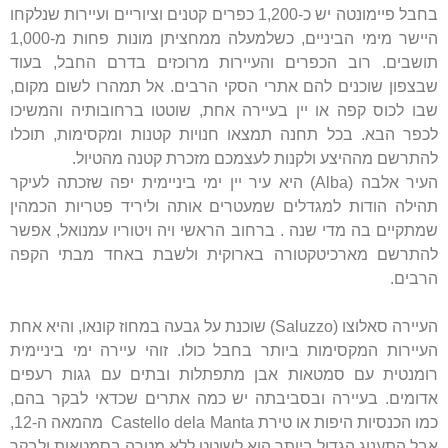
בחבל פיימונטה יש כ-1,200 כפרים קטנים וציוריים ועיירות שנלקחו
היישר מימי הביניים, כשלמעלה ממחציתן מונות פחות מ-1,000
תושבים. רוב הכפרים והעיירות מרוכזים בדרם החבל, בעוד
שבצפון שוכנים להם אתרי הסקי הרבים. אל תמהרו לשום מקום,
שבו לכוס קפה או יין בעיירה אחת, שוטטו ברחובותיה והמשיכו
לכפר הבא. בכל תחנה תמצאו חנויות קטנות ומקסימות, תוכלו
להתרשם מההיצע ולקנות לעצמכם מזכרת קטנה מהטיול.
העיר אלבה (Alba) היא עיר יין ימי ביניימית יפה שזכתה לעיקר
תהילה הודות למגדלים שמעטרים אותה וליריד פטריות הכמהין
שמתקיים בה מדי שנה . ברחוב הראשי ויה ויטוריו עמנואל, אפשר
להתרשם מארכיטקטורה בארוקית ולשבת באחד מבתי הקפה
הרבים.
העיירה סאלוצו (Saluzzo) שוכנת על גבעה במחוז קונאו, והיא אחת
העיירות המקסימות ביותר בחבל כולו. זוהי עיירה ימי ביניימית
רומנטית עם סמטאות אבן מתפתלות ובתים עם גגות רעפים
אדומים. בעיירה ובסביבתה יש כמה אתרים שכדאי לבקר בהם,
כמו הכנסיות היפות או טירת Castello dela Manta מהמאה ה-12,
אבל התענוג הגדול ביותר הוא לשוטט ללא מטרה בסמטאות ולבקר