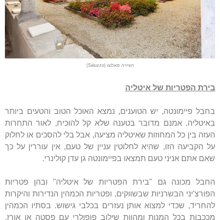
העיירה סאלוצו (Saluzzo)
בירת הפטריות של איטליה
בחבל פיימונטה, יש הטוענים, נמצא האוכל הטוב והטעים ביותר
באיטליה. אמנם מדובר בטענה שלא קל להוכיח, לאור התחרות
העזה בין כל המחוזות שאיטליה מציעה, אבל בלי להסכים או לחלוק
על הקביעה הזו, שהיא לחלוטין עניין של טעם, אין עוררין על כך
שאם אתם אניני טעם תמצאו בפיימונטה גן עדן קולינרי.
החבל מכונה גם "בירת הפטריות של איטליה" ובהן פטריות
הפורצ'יני הבשרניות שבשווקים, ופטריות הכמהין הנדירות והיקרות
להחריד, שכדי למצוא אותן נעזרים בכלבי גישוש. בסתיו הכמהין
מככבות בכל המנות ומהוות שילוב פופולרי עם פסטה או אורז,