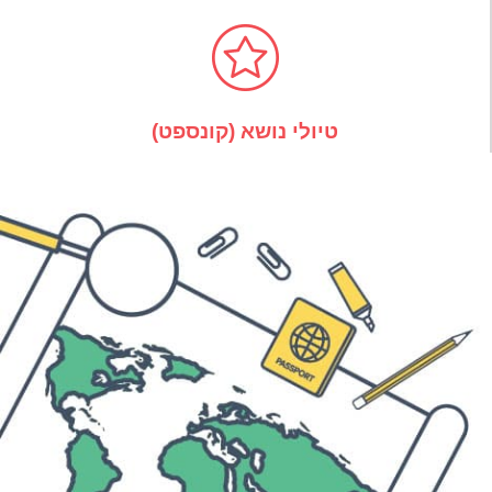
טיולי נושא (קונספט)