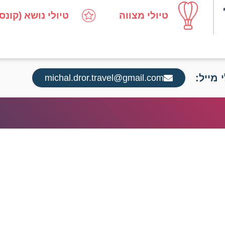
טיולי מצווה
טיולי נושא (קונס
 מייל:
michal.dror.travel@gmail.com