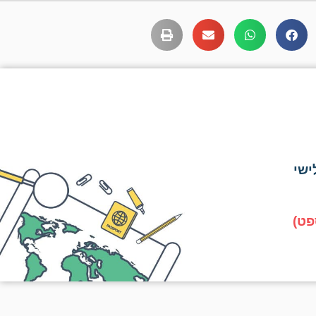
ישי
פט)