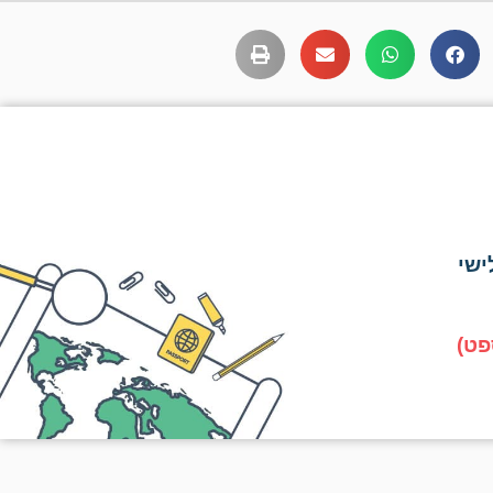
ישי
פט)