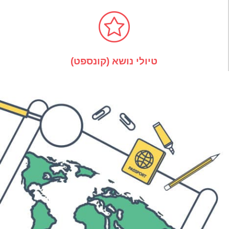
טיולי נושא (קונספט)