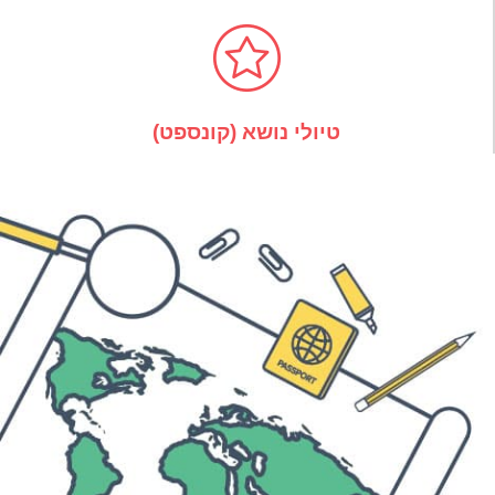
טיולי נושא (קונספט)