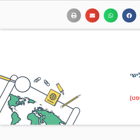
ישי
פט)