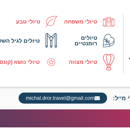
טיולי משפחה
טיולי טבע
טיולים
טיולים לגיל השל
רומנטיים
טיולי מצווה
טיולי נושא (קונס
 מייל:
michal.dror.travel@gmail.com