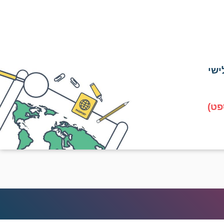
ישי
פט)