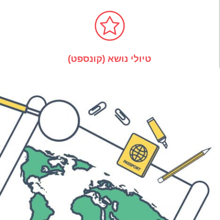
טיולי נושא (קונספט)