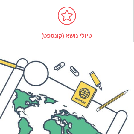
טיולי נושא (קונספט)