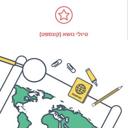
טיולי נושא (קונספט)