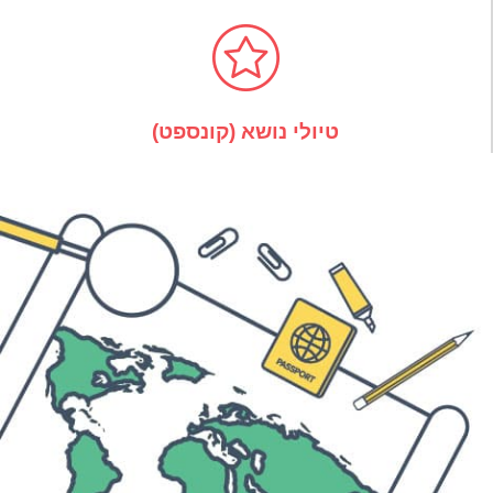
טיולי נושא (קונספט)