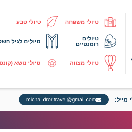
טיולי משפחה
טיולי טבע
טיולים
טיולים לגיל השל
רומנטיים
טיולי מצווה
טיולי נושא (קונס
 מייל:
michal.dror.travel@gmail.com