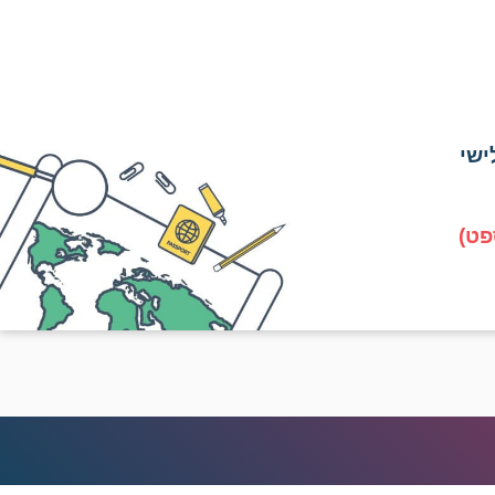
ישי
פט)