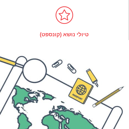
טיולי נושא (קונספט)