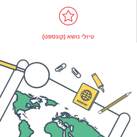
טיולי נושא (קונספט)