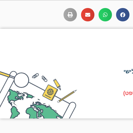
ישי
פט)