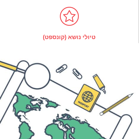
טיולי נושא (קונספט)