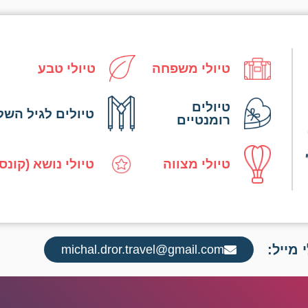
טיולי משפחה
טיולי טבע
טיולים
טיולים לגיל השל
רומנטיים
טיולי מצווה
טיולי נושא (קונס
 מייל:
michal.dror.travel@gmail.com