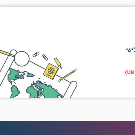
ישי
פט)