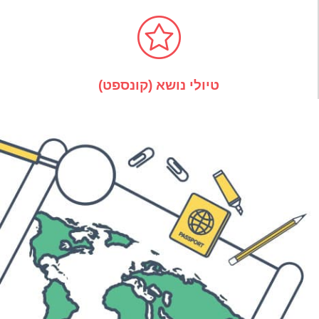
טיולי נושא (קונספט)