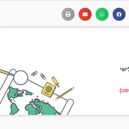
ישי
פט)