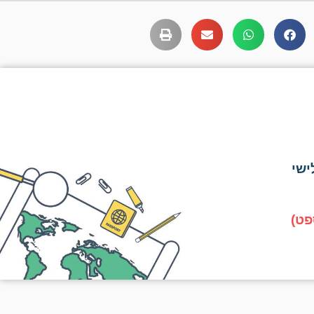
ישי
פט)