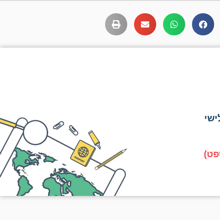
ישי
פט)