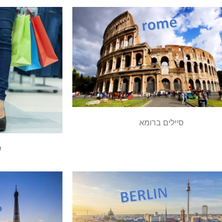
סיילים ברומא
ש