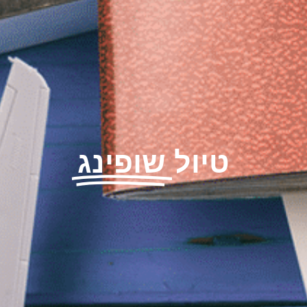
טיול
שופינג