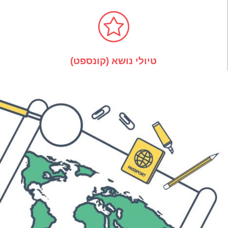
טיולי נושא (קונספט)