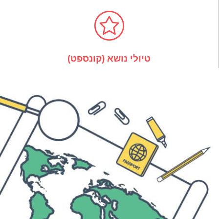
טיולי נושא (קונספט)