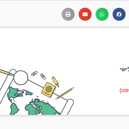
ישי
פט)