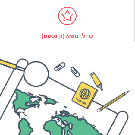
טיולי נושא (קונספט)