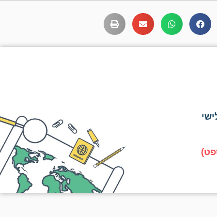
ישי
פט)