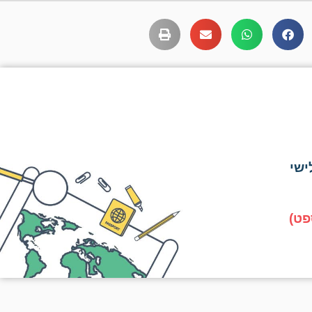
ישי
פט)