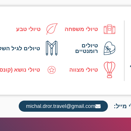
טיולי משפחה
טיולי טבע
טיולים
טיולים לגיל השל
רומנטיים
טיולי מצווה
טיולי נושא (קונס
 מייל:
michal.dror.travel@gmail.com