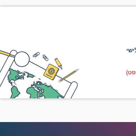
ישי
פט)