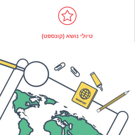
טיולי נושא (קונספט)