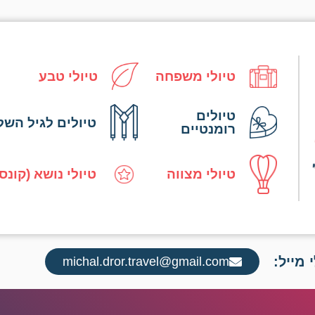
טיולי משפחה
טיולי טבע
טיולים
טיולים לגיל השל
רומנטיים
טיולי מצווה
טיולי נושא (קונס
 מייל:
michal.dror.travel@gmail.com