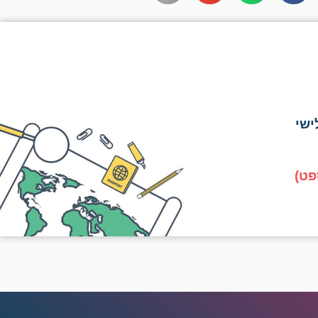
ישי
פט)