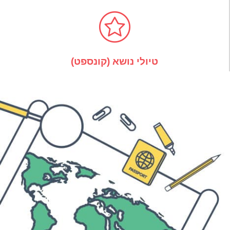
טיולי נושא (קונספט)