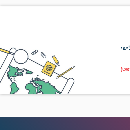
ישי
פט)