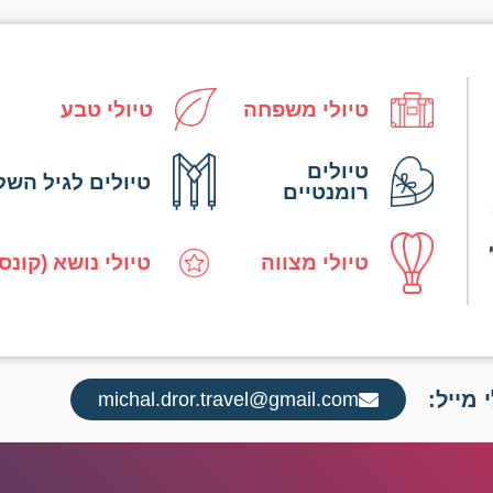
טיולי משפחה
טיולי טבע
טיולים
טיולים לגיל השל
רומנטיים
טיולי מצווה
טיולי נושא (קונס
 מייל:
michal.dror.travel@gmail.com