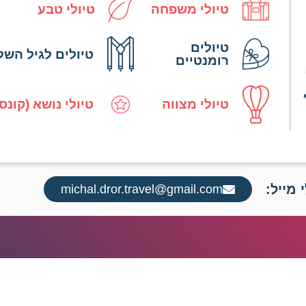
טיולי משפחה
טיולי טבע
טיולים
טיולים לגיל השל
רומנטיים
טיולי מצווה
טיולי נושא (קונס
 מייל:
michal.dror.travel@gmail.com