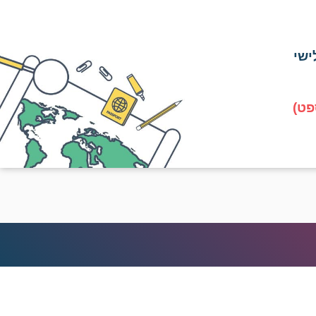
ישי
פט)