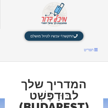
התקשר\י עכשיו לטיול מושלם
תפריט
המדריך שלך
לבּוּדַפֶּשְׁט
(BUDAPEST)