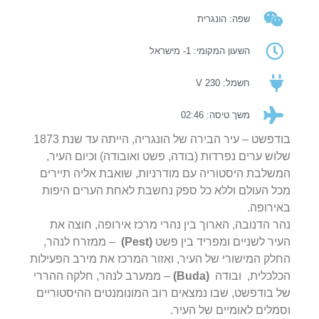
שפה: הונגרית
השעון המקומי: 1- מישראל
חשמל: 230 V
משך טיסה: 02:46
בודפשט – עיר הבירה של הונגריה, הייתה עד שנת 1873
שלוש ערים נפרדות (בודה, פשט ואובודה) וכיום העיר,
המשלבת היסטוריה עם מודרניות, שואבת אליה תיירים
מכל העולם וללא כל ספק נחשבת לאחת הערים היפות
באירופה.
נהר הדנובה, הארוך בין נהרי מרכז אירופה, חוצה את
העיר לשניים ומפריד בין פשט
(Pest)
– ממזרח לנהר,
החלק המישורי של העיר, ואזור המרכז את מירב הפעילות
הכלכלית, ובודה
(Buda)
– ממערב לנהר, חלקה ההררי
של בודפשט, שבו נמצאים רוב המונומנטים ההיסטוריים
וסמלים לאומיים של העיר.