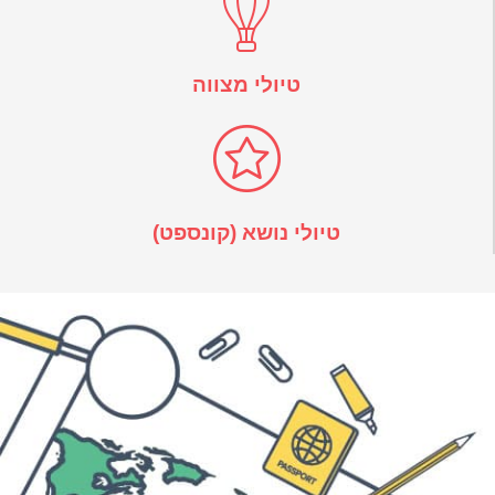
טיולי מצווה
טיולי נושא (קונספט)