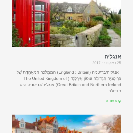
אנגליה
25 באוקטובר 2017
אנגליה/בריטניה (England ; Britain) הַמַמְלָכָה הַמְאֻחֶדֶת שֶׁל
בְּרִיטַנְיָה הַגְּדוֹלָה וּצְפוֹן אִירְלַנְד ( The United Kingdom of
Great Britain and Northern Ireland) אנגליה/בריטניה היא
הגדולה
קרא עוד »