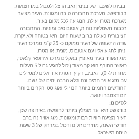
ובביתו לשעבר של בנימין זאב הרצל ולטבול במרחצאות.
בבודפשט מערכת תחבורה טובה ומגוונת. העיר מציעה
מערכת מטרו יעילה, המגיעה לכל מקום בעיר,
רכבות חשמליות נוחות, אוטובוסים ומוניות. התחבורה
הציבורית פעילה ברוב שעות היום, היא בטוחה ולא יקרה.
שדה התעופה של העיר ממוקם כ- 25 ק"מ ממרכז העיר
וניתן להגיע אליו עם אוטובוס, מונית, או מטרו.
מזג האוויר בעיר מאופיין באקלים מרכז אירופאי קלאסי,
כאשר החורף הוא קר מאוד (יכול להגיע גם ל 5 מעלות
מתחת ל- 0), האביב, הקיץ והסתיו אידיאלים למטיילים
עם מזג אוויר חמים ונח וללא הרבה ימים של גשם.
החודשים החמים ביותר הם יולי ואוגוסט והקרים ביותר
הם דצמבר וינואר.
לסיכום:
בודפשט היא יעד מומלץ ביותר לחופשה באירופה שכן,
העיר מציעה חוויות רבות ומגוונות, מזג אוויר נח ברב
חודשי השנה, מחירים זולים והכול במרחק של 3 שעות
טיסה מישראל.