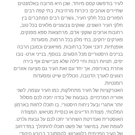
לעיר בודפשט קסם מיוחד, שכן היא מרובה באלמנטים
שתיירים אוהבים: כיכרות מרהיבות, בתי קפה רבים
הפזורים בכל חלקי העיר, גשרים רבים המחברים בין
חלקי העיר השונים, שווקים צבעוניים מלאים בכל טוב,
רחובות ארוכים שוקקי אדם, מרחצאות ספא מפנקים,
פארקים ירוקים, בתי מלון בכל הרמות, מסעדות
אופנתיות, דוכני אוכל ברחובות, מוזיאונים וכמובן הרבה
בניינים היסטוריים מכל הסוגים. בנוסף, בנייני ארט- נובו
יפים, חנויות רבות וחיי לילה שלא מביישים אף בירה
אחרת באירופה, אך יחד עם זאת העיר גם מציעה אזורים
רגועים לאורך הדנובה, הכוללים שייט ומסעדות
רומנטיות.
האטרקציות של העיר מתחלקות, כמו העיר עצמה, לשני
אזוריה המרכזיים. בגבעות של בודה יחכה לכם מסלול
יותר אתגרי ובעל ניחוח היסטורי, בו תוכלו לחזות בארמון
המלכותי, מצודת הדייגים או כנסיית מטיאש. המצודה
האוסטרית ואנדרטת השחרור יחכו לכם על גבעת גלרט.
לעומת זאת, במישור של פשט תוכלו להתהלך במדרחוב
של העיר הפנימית בלווארוש, להסתובב ברובע היהודי